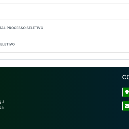
ITAL PROCESSO SELETIVO
SELETIVO
C
gla
da